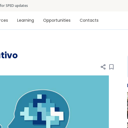
Skip to main content
 for SPED updates
tion
rces
Learning
Opportunities
Contacts
tivo
Add item