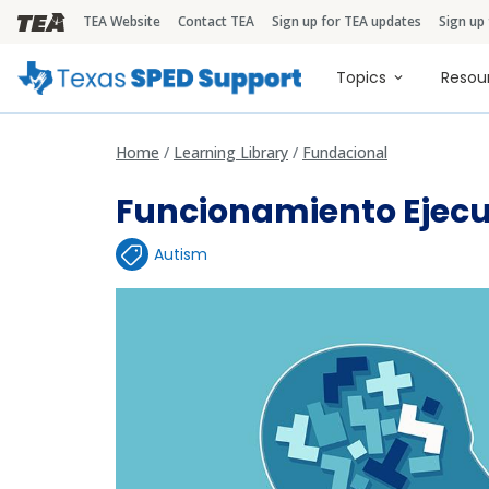
TEA Website
Contact TEA
Sign up for TEA updates
Sign up
TEA Brandbar
Main naviga
Topics
Resou
Home
Learning Library
Fundacional
Funcionamiento Ejecu
Autism