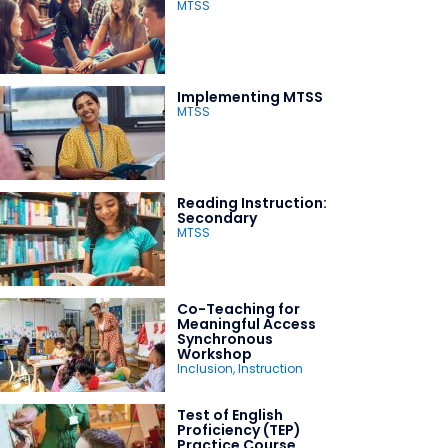
MTSS
Implementing MTSS
MTSS
Reading Instruction:
Secondary
MTSS
Co-Teaching for
Meaningful Access
Synchronous
Workshop
Inclusion
,
Instruction
Test of English
Proficiency (TEP)
Practice Course